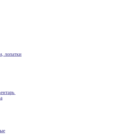
и, лопатки
вентарь
ва
ные