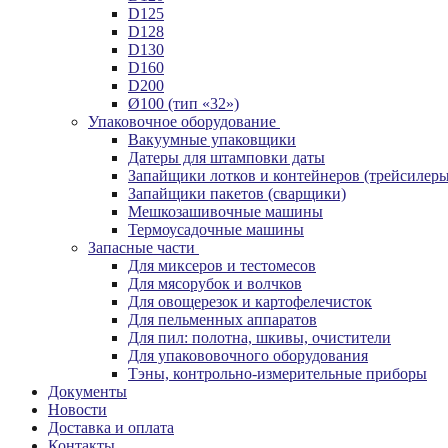
D125
D128
D130
D160
D200
Ø100 (тип «32»)
Упаковочное оборудование
Вакуумные упаковщики
Датеры для штамповки даты
Запайщики лотков и контейнеров (трейсилеры
Запайщики пакетов (сварщики)
Мешкозашивочные машины
Термоусадочные машины
Запасные части
Для миксеров и тестомесов
Для мясорубок и волчков
Для овощерезок и картофелечисток
Для пельменных аппаратов
Для пил: полотна, шкивы, очистители
Для упакововочного оборудования
Тэны, контрольно-измерительные приборы
Документы
Новости
Доставка и оплата
Контакты