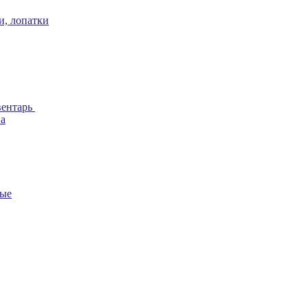
и, лопатки
вентарь
ва
ные