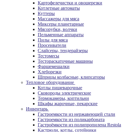
Картофелечистки и овощерезки
Котлетные автоматы
Куттеры
Массажеры для мяса
Миксеры планетарные
Мясорубки, волчки
Пельменные аппараты
Пилы для мяса
Просеиватели
Слайсеры, тендерайзеры
Тестомесы
Тестораскаточные машины
Фаршемешалки
Хлеборезки
Шприцы колбасные, клипсаторы
Тепловое оборудование
Котлы пищеварочные
Сковороды электрические
Термокамеры, коптильни
Шкафы жарочные, пекарские
Инвентарь
Гастроемкости из нержавеющей стали
Гастроемкости из поликарбоната
Гастроёмкости из полипропилена Restola
Кастрюли, котлы, сотейники