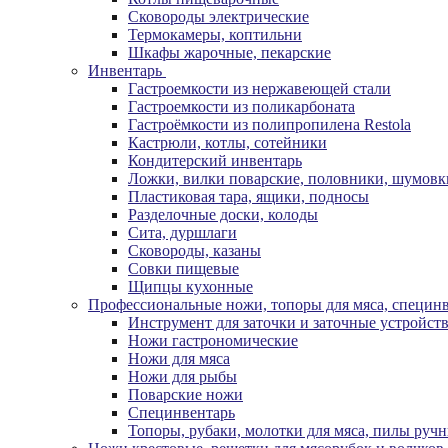
Сковороды электрические
Термокамеры, коптильни
Шкафы жарочные, пекарские
Инвентарь
Гастроемкости из нержавеющей стали
Гастроемкости из поликарбоната
Гастроёмкости из полипропилена Restola
Кастрюли, котлы, сотейники
Кондитерский инвентарь
Ложки, вилки поварские, половники, шумовк
Пластиковая тара, ящики, подносы
Разделочные доски, колоды
Сита, дуршлаги
Сковороды, казаны
Совки пищевые
Щипцы кухонные
Профессиональные ножи, топоры для мяса, специн
Инструмент для заточки и заточные устройст
Ножи гастрономические
Ножи для мяса
Ножи для рыбы
Поварские ножи
Специнвентарь
Топоры, рубаки, молотки для мяса, пилы руч