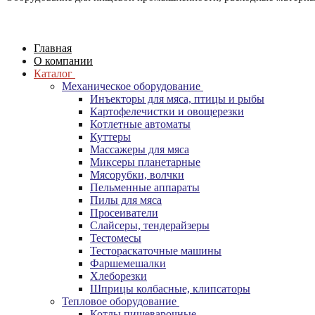
Главная
О компании
Каталог
Механическое оборудование
Инъекторы для мяса, птицы и рыбы
Картофелечистки и овощерезки
Котлетные автоматы
Куттеры
Массажеры для мяса
Миксеры планетарные
Мясорубки, волчки
Пельменные аппараты
Пилы для мяса
Просеиватели
Слайсеры, тендерайзеры
Тестомесы
Тестораскаточные машины
Фаршемешалки
Хлеборезки
Шприцы колбасные, клипсаторы
Тепловое оборудование
Котлы пищеварочные