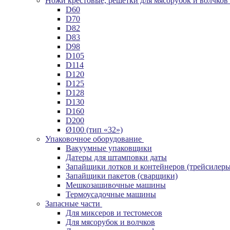
Ножи крестовые, решетки для мясорубок и волчков
D60
D70
D82
D83
D98
D105
D114
D120
D125
D128
D130
D160
D200
Ø100 (тип «32»)
Упаковочное оборудование
Вакуумные упаковщики
Датеры для штамповки даты
Запайщики лотков и контейнеров (трейсилеры
Запайщики пакетов (сварщики)
Мешкозашивочные машины
Термоусадочные машины
Запасные части
Для миксеров и тестомесов
Для мясорубок и волчков