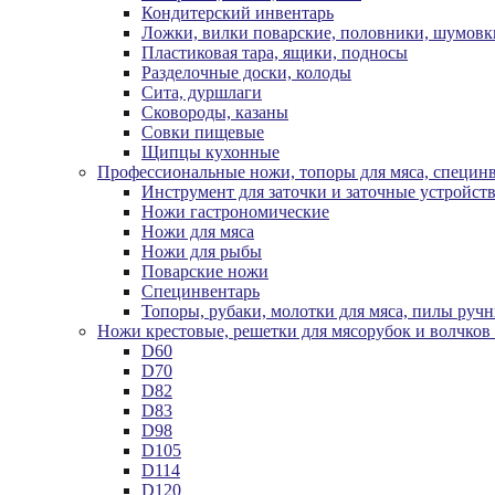
Кондитерский инвентарь
Ложки, вилки поварские, половники, шумовк
Пластиковая тара, ящики, подносы
Разделочные доски, колоды
Сита, дуршлаги
Сковороды, казаны
Совки пищевые
Щипцы кухонные
Профессиональные ножи, топоры для мяса, специн
Инструмент для заточки и заточные устройст
Ножи гастрономические
Ножи для мяса
Ножи для рыбы
Поварские ножи
Специнвентарь
Топоры, рубаки, молотки для мяса, пилы руч
Ножи крестовые, решетки для мясорубок и волчков
D60
D70
D82
D83
D98
D105
D114
D120