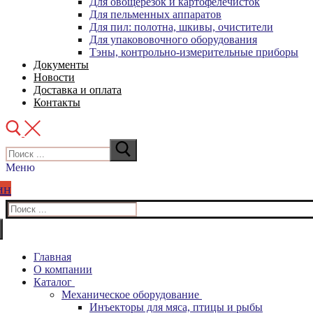
Для овощерезок и картофелечисток
Для пельменных аппаратов
Для пил: полотна, шкивы, очистители
Для упакововочного оборудования
Тэны, контрольно-измерительные приборы
Документы
Новости
Доставка и оплата
Контакты
Искать:
Меню
ин
Искать:
Главная
О компании
Каталог
Механическое оборудование
Инъекторы для мяса, птицы и рыбы